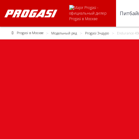
Питбай
Progasi в Москве
Модельный ряд
Progasi Эндуро
Endurance 45